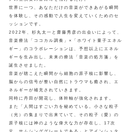
世界に一つ、あなただけの音楽ができあがる瞬間
を体験し、その感動で人生を変えていくためのセ
ッションです。
2022年、杉丸太一と齋藤秀彦の出会いによって、
音楽療法「ココカル調奏」×「ホワイト量子エネル
ギー」のコラボレーションは、予想以上にエネル
ギーを生み出し、未来の療法「音楽の処方箋」を
誕生させました。
音楽が聴こえた瞬間から細胞の原子核に影響し、
脳からの信号が整い自然にトラウマも癒され、エ
ネルギーが補充されていきます。
同時に丹田が開花し、体幹軸が強化されます。
また「人間はすごい力を秘めている。小さな粒子
（光）の集まりで出来ていて、その粒子（愛）の
原子核には神のような偉大な力が存在し、17次
元、サムシンググレートである」とアインシュタ