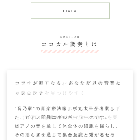
more
session
ココカル調奏とは
丹田が入ることで芯が整う
ココロが軽くなる、あなただけの音楽セ
ホワイト量子エネルギーを組み合わせ、
丹田が入ることで芯が整う
ココロが軽くなる、あなただけの音楽セ
ッション♪
本来の自分を見つけやすく
ッション♪
ココカル調奏は丹田も整え、芯が整うことで
ココカル調奏は丹田も整え、芯が整うことで
終わった時に自然と涙が溢れる方も多いで
終わった時に自然と涙が溢れる方も多いで
“音乃家”の音楽療法家、杉丸太一が考案し
“音乃家”ではピアノとホワイト量子エネルギ
“音乃家”の音楽療法家、杉丸太一が考案し
す。
す。
た、ピアノ即興エネルギーワークです。
ー（WQE）を組み合わせたセッションを実
た、ピアノ即興エネルギーワークです。
ここでしか聞くことができないオーダーメイ
ここでしか聞くことができないオーダーメイ
ピアノの音を通じて体全体の細胞を揺らし、
施。
ピアノの音を通じて体全体の細胞を揺らし、
ドのメロディは、真の自分を呼び覚まし、自
ドのメロディは、真の自分を呼び覚まし、自
その揺らぎを通じて集合意識と繋がるセッシ
ホワイト量子により、わたしたちを取り巻く
その揺らぎを通じて集合意識と繋がるセッシ