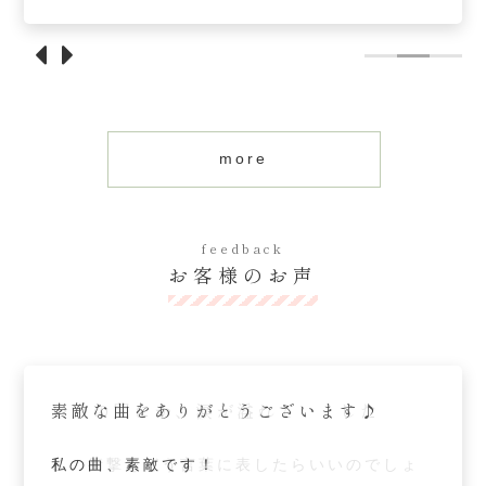
分自身の存在価値に気づいたり、悩みの解消
分自身の存在価値に気づいたり、悩みの解消
ョンです。
環境も軌道修正をおこない、本来の最も美し
ョンです。
や願いを叶えたりすることをサポートしてく
や願いを叶えたりすることをサポートしてく
あなたの波調に合わせたメロディを即興で奏
い姿へ向かうことをサポートします。
あなたの波調に合わせたメロディを即興で奏
れます。
れます。
で、心を開放しさまざまな不調を改善する感
音楽による心の開放とホワイト量子の組み合
で、心を開放しさまざまな不調を改善する感
動を届けます。
わせで、自分が本当に目指していることが見
動を届けます。
ココカル調奏を耳にしている魂は、集合意識
つけやすい状態へ。
ココカル調奏を耳にしている魂は、集合意識
more
と繋がり最適化されアップデートされます。
人間的な感動を呼び覚ます瞬間を体験してみ
と繋がり最適化されアップデートされます。
ただゆったりと聞いているだけで大丈夫で
てください。
ただゆったりと聞いているだけで大丈夫で
す。
す。
feedback
ピアノには「ホワイト量子」を設置し、超微
ピアノには「ホワイト量子」を設置し、超微
お客様のお声
弱振動が原子核にまで到達。
弱振動が原子核にまで到達。
深い感動を呼び覚ます揺らぎで意識の深い部
深い感動を呼び覚ます揺らぎで意識の深い部
分にアプローチしていきます。
分にアプローチしていきます。
集合意識に繋がることで、ボディ・マイン
集合意識に繋がることで、ボディ・マイン
眠りに誘われる心地よい曲になりました
素敵な曲をありがとうございます♪
いつの間にか、涙が溢れていました
眠りに誘われる心地よい曲になりました
素敵な曲をありがとうございます♪
ド・スピリット（体・心・魂）を最適化。
ド・スピリット（体・心・魂）を最適化。
その3つが統合された意識の中で、本来の自分
その3つが統合された意識の中で、本来の自分
まるで宇宙の中にいたり、海のふかーい場所
私の曲、素敵です！
この衝撃をどう言葉に表したらいいのでしょ
まるで宇宙の中にいたり、海のふかーい場所
私の曲、素敵です！
自身の魂の声が、色、映像、そして、言葉と
自身の魂の声が、色、映像、そして、言葉と