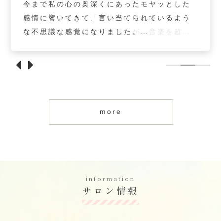
にいたり、大自然の中だったりするような。
今まで私の心の奥深くにあったモヤッとした
うか…。
にいたり、大自然の中だったりするような。
今まで私の心の奥深くにあったモヤッとした
なって浮かんでくることでしょう。
なって浮かんでくることでしょう。
とにかくリラックス気分でした。
感情に響いてきて、言い当てられているよう
一言でいうなら、「爽快感の最上級」です。
とにかくリラックス気分でした。
感情に響いてきて、言い当てられているよう
聞いていると、眠りに誘われるような感じで
な不思議な感覚になりました。
魂にググッと響いてくる感じが、音楽を超え
聞いていると、眠りに誘われるような感じで
な不思議な感覚になりました。
す！
誰かに理解してもらったような気持ちで、心
ています。
す！
誰かに理解してもらったような気持ちで、心
運転中に聞いてしまうと危ない！？ですね。
がリラックスしていくのを感じました。
涙が頬を伝い始めてから「えっ私、涙出てる
運転中に聞いてしまうと危ない！？ですね。
がリラックスしていくのを感じました。
笑
上手く表現ができないですが、体と曲が一緒
の！？」と気づくような、魂の感動が味わえ
笑
上手く表現ができないですが、体と曲が一緒
これから毎日聴くのが楽しみになっていま
になれたような、そんな感覚で…。
ました。
これから毎日聴くのが楽しみになっていま
になれたような、そんな感覚で…。
す。
自分の存在について、自分がどんな人なのか
泣いている感覚でもない、魂の雫が溢れ出て
す。
自分の存在について、自分がどんな人なのか
more
を優しく教えてくれる曲です。
いる感じで…。
を優しく教えてくれる曲です。
ずっと昔の思い出を思い出しているような懐
かしさと、自分が生きてきた道筋が重なっ
て、映画を見ているような感覚でした。
information
サロン情報